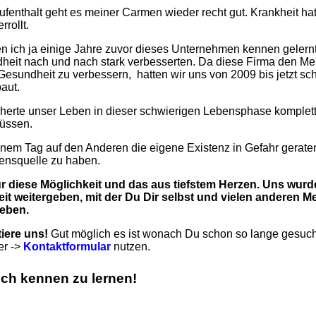
nthalt geht es meiner Carmen wieder recht gut. Krankheit ha
rollt.
n ich ja einige Jahre zuvor dieses Unternehmen kennen gelernt
it nach und nach stark verbesserten. Da diese Firma den Men
e Gesundheit zu verbessern, hatten wir uns von 2009 bis jetzt s
aut.
herte unser Leben in dieser schwierigen Lebensphase komplet
müssen.
inem Tag auf den Anderen die eigene Existenz in Gefahr gerat
ensquelle zu haben.
r diese Möglichkeit und das aus tiefstem Herzen. Uns wurde 
it weitergeben, mit der Du Dir selbst und vielen anderen M
leben.
tiere uns!
Gut möglich es ist wonach Du schon so lange gesuch
er ->
Kontaktformular
nutzen.
ich kennen zu lernen!