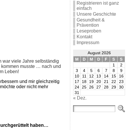
Registrieren ist ganz
einfach
Unsere Geschichte
Gesundheit &
Prävention
Leseproben
Kontakt
Impressum
August 2026
M
D
M
D
F
S
S
h war viele Jahre selbständig
1
2
 es kommen musste … nach und
3
4
5
6
7
8
9
em Leben!
10
11
12
13
14
15
16
rbessern und mir gleichzeitig
17
18
19
20
21
22
23
 möchte oder nicht mehr
24
25
26
27
28
29
30
31
« Dez.
durchgerüttelt haben…