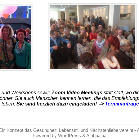
jjjj
e und Workshops sowie
Zoom Video Meetings
statt statt, wo 
 können Sie auch Menschen kennen lernen, die das Empfehlungs
n leben.
Sie sind herzlich dazu eingeladen! ->
Terminanfrage
Ein Konzept das Gesundheit, Lebensstil und Nächstenliebe vereint
- 
Powered by
WordPress
&
Atahualpa